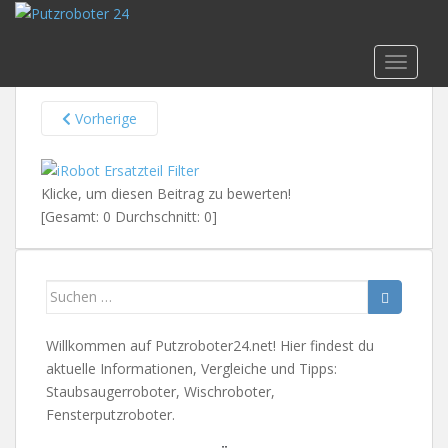
Skip to main content
iRobot Ersatzteil Filter
TOGGLE
Vorherige
Klicke, um diesen Beitrag zu bewerten!
[Gesamt:
0
Durchschnitt:
0
]
Suchen
nach:
Willkommen auf Putzroboter24.net! Hier findest du
aktuelle Informationen, Vergleiche und Tipps:
Staubsaugerroboter, Wischroboter,
Fensterputzroboter.