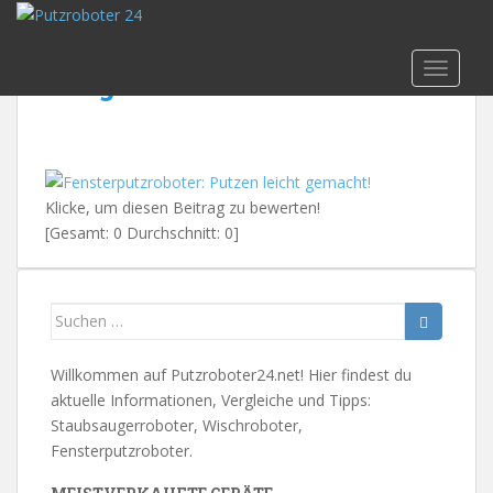
Skip to main content
Fensterputzroboter
TOGGLE
Vergleich
Klicke, um diesen Beitrag zu bewerten!
[Gesamt:
0
Durchschnitt:
0
]
Suchen
nach:
Willkommen auf Putzroboter24.net! Hier findest du
aktuelle Informationen, Vergleiche und Tipps:
Staubsaugerroboter, Wischroboter,
Fensterputzroboter.