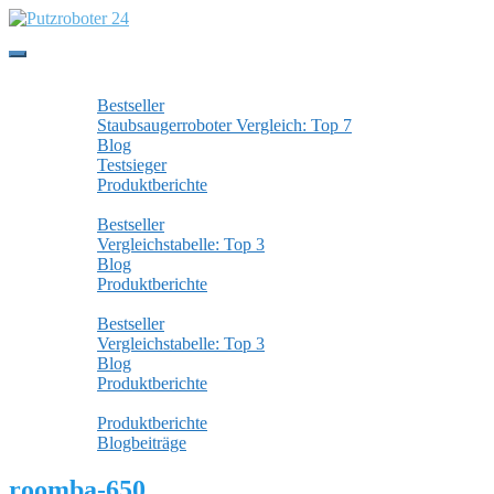
Skip
to
main
Toggle
content
navigation
Staubsaugerroboter
Bestseller
Staubsaugerroboter Vergleich: Top 7
Blog
Testsieger
Produktberichte
Wischroboter
Bestseller
Vergleichstabelle: Top 3
Blog
Produktberichte
Fensterputzroboter
Bestseller
Vergleichstabelle: Top 3
Blog
Produktberichte
Alle Beiträge
Produktberichte
Blogbeiträge
roomba-650