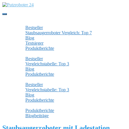
Skip
to
main
Toggle
content
navigation
Staubsaugerroboter
Bestseller
Staubsaugerroboter Vergleich: Top 7
Blog
Testsieger
Produktberichte
Wischroboter
Bestseller
Vergleichstabelle: Top 3
Blog
Produktberichte
Fensterputzroboter
Bestseller
Vergleichstabelle: Top 3
Blog
Produktberichte
Alle Beiträge
Produktberichte
Blogbeiträge
Staubsaugerroboter mit Ladestation