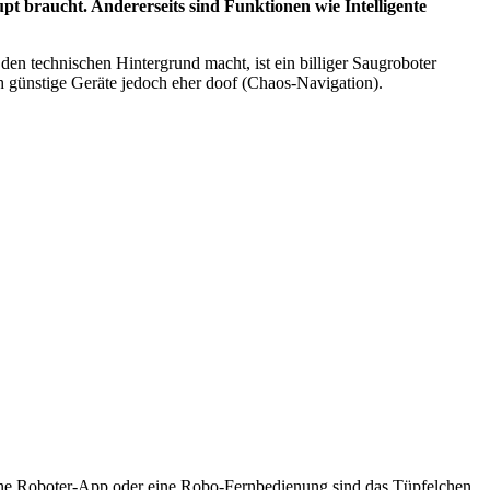
pt braucht. Andererseits sind Funktionen wie Intelligente
den technischen Hintergrund macht, ist ein billiger Saugroboter
ch günstige Geräte jedoch eher doof (Chaos-Navigation).
 eine Roboter-App oder eine Robo-Fernbedienung sind das Tüpfelchen