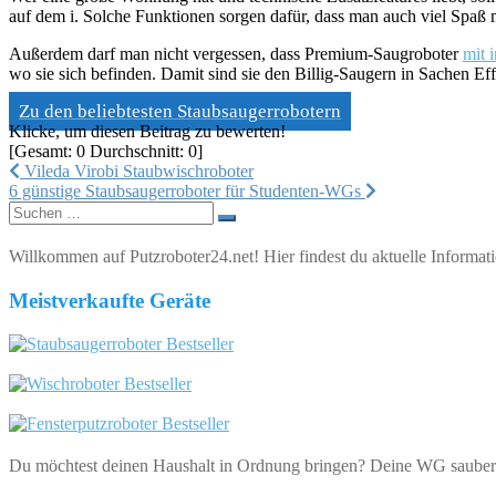
auf dem i. Solche Funktionen sorgen dafür, dass man auch viel Spaß 
Außerdem darf man nicht vergessen, dass Premium-Saugroboter
mit 
wo sie sich befinden. Damit sind sie den Billig-Saugern in Sachen Eff
Zu den beliebtesten Staubsaugerrobotern
Klicke, um diesen Beitrag zu bewerten!
[Gesamt:
0
Durchschnitt:
0
]
Beitragsnavigation
Vileda Virobi Staubwischroboter
6 günstige Staubsaugerroboter für Studenten-WGs
Suchen
nach:
Willkommen auf Putzroboter24.net! Hier findest du aktuelle Informati
Meistverkaufte Geräte
Du möchtest deinen Haushalt in Ordnung bringen? Deine WG saubere