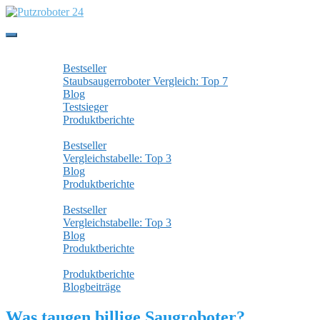
Skip
to
main
Toggle
content
navigation
Staubsaugerroboter
Bestseller
Staubsaugerroboter Vergleich: Top 7
Blog
Testsieger
Produktberichte
Wischroboter
Bestseller
Vergleichstabelle: Top 3
Blog
Produktberichte
Fensterputzroboter
Bestseller
Vergleichstabelle: Top 3
Blog
Produktberichte
Alle Beiträge
Produktberichte
Blogbeiträge
Was taugen billige Saugroboter?