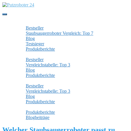
Skip
to
main
Toggle
content
navigation
Staubsaugerroboter
Bestseller
Staubsaugerroboter Vergleich: Top 7
Blog
Testsieger
Produktberichte
Wischroboter
Bestseller
Vergleichstabelle: Top 3
Blog
Produktberichte
Fensterputzroboter
Bestseller
Vergleichstabelle: Top 3
Blog
Produktberichte
Alle Beiträge
Produktberichte
Blogbeiträge
Welcher Staubsaugerroboter passt zu