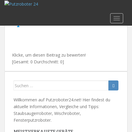
Skip to main content
wischroboter_vergleich_t
TOGGLE
op3
Klicke, um diesen Beitrag zu bewerten!
[Gesamt:
0
Durchschnitt:
0
]
Suchen
nach:
Willkommen auf Putzroboter24.net! Hier findest du
aktuelle Informationen, Vergleiche und Tipps:
Staubsaugerroboter, Wischroboter,
Fensterputzroboter.
MEISTVERKAUFTE GERÄTE