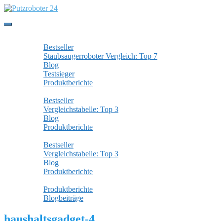
Skip
to
main
Toggle
content
navigation
Staubsaugerroboter
Bestseller
Staubsaugerroboter Vergleich: Top 7
Blog
Testsieger
Produktberichte
Wischroboter
Bestseller
Vergleichstabelle: Top 3
Blog
Produktberichte
Fensterputzroboter
Bestseller
Vergleichstabelle: Top 3
Blog
Produktberichte
Alle Beiträge
Produktberichte
Blogbeiträge
haushaltsgadget-4