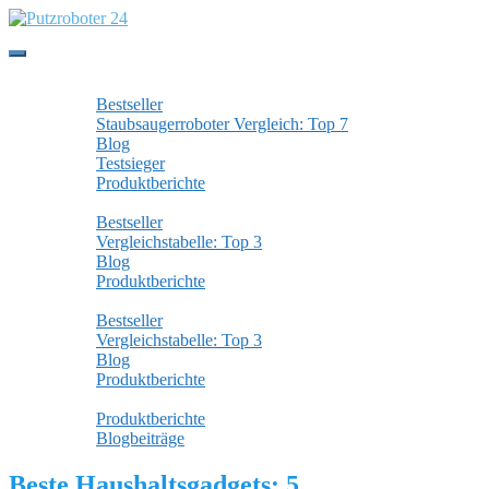
Skip
to
main
Toggle
content
navigation
Staubsaugerroboter
Bestseller
Staubsaugerroboter Vergleich: Top 7
Blog
Testsieger
Produktberichte
Wischroboter
Bestseller
Vergleichstabelle: Top 3
Blog
Produktberichte
Fensterputzroboter
Bestseller
Vergleichstabelle: Top 3
Blog
Produktberichte
Alle Beiträge
Produktberichte
Blogbeiträge
Beste Haushaltsgadgets: 5