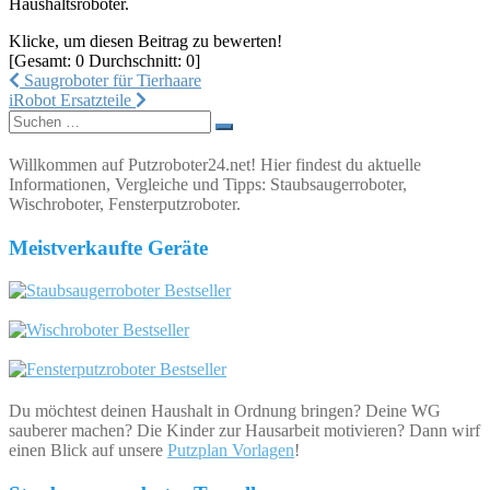
Haushaltsroboter.
Klicke, um diesen Beitrag zu bewerten!
[Gesamt:
0
Durchschnitt:
0
]
Beitragsnavigation
Saugroboter für Tierhaare
iRobot Ersatzteile
Suchen
nach:
Willkommen auf Putzroboter24.net! Hier findest du aktuelle
Informationen, Vergleiche und Tipps: Staubsaugerroboter,
Wischroboter, Fensterputzroboter.
Meistverkaufte Geräte
Du möchtest deinen Haushalt in Ordnung bringen? Deine WG
sauberer machen? Die Kinder zur Hausarbeit motivieren? Dann wirf
einen Blick auf unsere
Putzplan Vorlagen
!