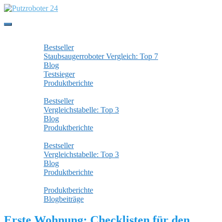
Skip
to
main
Toggle
content
navigation
Staubsaugerroboter
Bestseller
Staubsaugerroboter Vergleich: Top 7
Blog
Testsieger
Produktberichte
Wischroboter
Bestseller
Vergleichstabelle: Top 3
Blog
Produktberichte
Fensterputzroboter
Bestseller
Vergleichstabelle: Top 3
Blog
Produktberichte
Alle Beiträge
Produktberichte
Blogbeiträge
Erste Wohnung: Checklisten für den