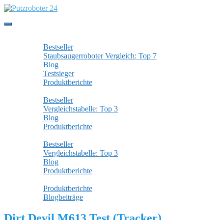
Skip
to
main
Toggle
content
navigation
Staubsaugerroboter
Bestseller
Staubsaugerroboter Vergleich: Top 7
Blog
Testsieger
Produktberichte
Wischroboter
Bestseller
Vergleichstabelle: Top 3
Blog
Produktberichte
Fensterputzroboter
Bestseller
Vergleichstabelle: Top 3
Blog
Produktberichte
Alle Beiträge
Produktberichte
Blogbeiträge
Dirt Devil M613 Test (Tracker)