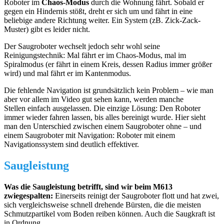
Roboter im
Chaos-Modus
durch die Wohnung fährt. Sobald er
gegen ein Hindernis stößt, dreht er sich um und fährt in eine
beliebige andere Richtung weiter. Ein System (zB. Zick-Zack-
Muster) gibt es leider nicht.
Der Saugroboter wechselt jedoch sehr wohl seine
Reinigungstechnik: Mal fährt er im Chaos-Modus, mal im
Spiralmodus (er fährt in einem Kreis, dessen Radius immer größer
wird) und mal fährt er im Kantenmodus.
Die fehlende Navigation ist grundsätzlich kein Problem – wie man
aber vor allem im Video gut sehen kann, werden manche
Stellen einfach ausgelassen. Die einzige Lösung: Den Roboter
immer wieder fahren lassen, bis alles bereinigt wurde. Hier sieht
man den Unterschied zwischen einem Saugroboter ohne – und
einem Saugroboter mit Navigation: Roboter mit einem
Navigationssystem sind deutlich effektiver.
Saugleistung
Was die Saugleistung betrifft, sind wir beim M613
zwiegespalten:
Einerseits reinigt der Saugroboter flott und hat zwei,
sich vergleichsweise schnell drehende Bürsten, die die meisten
Schmutzpartikel vom Boden reiben können. Auch die Saugkraft ist
in Ordnung.