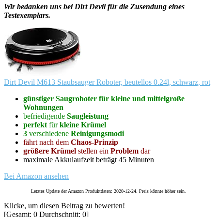
Wir bedanken uns bei Dirt Devil für die Zusendung eines
Testexemplars.
Dirt Devil M613 Staubsauger Roboter, beutellos 0.24l, schwarz, rot
günstiger Saugroboter für kleine und mittelgroße
Wohnungen
befriedigende
Saugleistung
perfekt
für
kleine Krümel
3
verschiedene
Reinigungsmodi
fährt nach dem
Chaos-Prinzip
größere Krümel
stellen ein
Problem
dar
maximale Akkulaufzeit beträgt 45 Minuten
Bei Amazon ansehen
Letztes Update der Amazon Produktdaten: 2020-12-24. Preis könnte höher sein.
Klicke, um diesen Beitrag zu bewerten!
[Gesamt:
0
Durchschnitt:
0
]