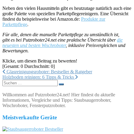
Neben den vielen Hausmitteln gibt es heutzutage natürlich auch eine
große Palette von speziellen Parkettpflegereinigern. Eine Übersicht
findest du beispielsweise bei Amazon.de:
Produkte zur
Parkettpflege
.
Für alle, denen die manuelle Parkettpflege zu umständlich ist,
gibt es bei Putzroboter24.net eine praktische Übersicht über
die
neuesten und besten Wischroboter
, inklusive Preisvergleichen und
Bewertungen.
Klicke, um diesen Beitrag zu bewerten!
[Gesamt:
0
Durchschnitt:
0
]
Beitragsnavigation
Glasreinigungsroboter: Bestseller & Ratgeber
Holzboden reinigen: 6 Tipps & Tricks
Suchen
nach:
Willkommen auf Putzroboter24.net! Hier findest du aktuelle
Informationen, Vergleiche und Tipps: Staubsaugerroboter,
Wischroboter, Fensterputzroboter.
Meistverkaufte Geräte