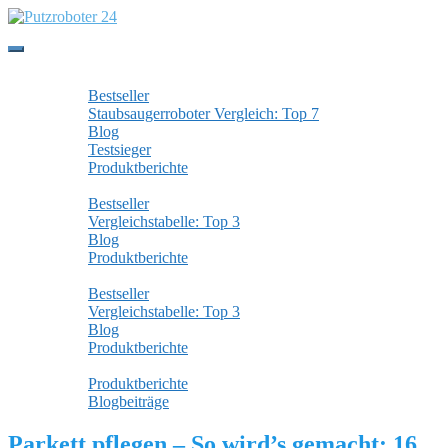
Skip
to
main
Toggle
content
navigation
Staubsaugerroboter
Bestseller
Staubsaugerroboter Vergleich: Top 7
Blog
Testsieger
Produktberichte
Wischroboter
Bestseller
Vergleichstabelle: Top 3
Blog
Produktberichte
Fensterputzroboter
Bestseller
Vergleichstabelle: Top 3
Blog
Produktberichte
Alle Beiträge
Produktberichte
Blogbeiträge
Parkett pflegen – So wird’s gemacht: 16